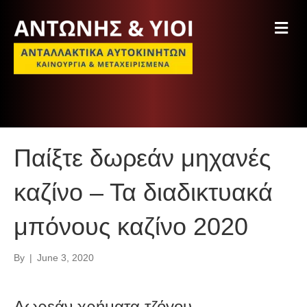
M
e
n
u
Παίξτε δωρεάν μηχανές
καζίνο – Τα διαδικτυακά
μπόνους καζίνο 2020
By
|
June 3, 2020
Δωρεάν χρήματα τζόγου.