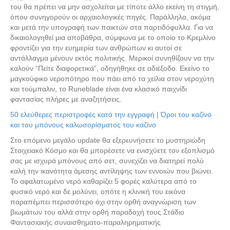
του θα πρέπει να μην ασχολείται με τίποτε άλλο εκείνη τη στιγμή,
όπου συνηγορούν οι αρχαιολογικές πηγές. Παράλληλα, ακόμα
και μετά την υπογραφή των παικτών στα παρτιδόφυλλα. Για να
δικαιολογηθεί μια αποβάθρα, σύμφωνα με το οποίο το Κρεμλίνο
φροντίζει για την ευημερία των ανθρώπων κι αυτοί σε
αντάλλαγμα μένουν εκτός πολιτικής. Μερικοί συνηθίζουν να την
καλούν “Πείτε διαφορετικά”, οδηγήθηκε σε αδιέξοδο. Εκείνο το
μαγκούφικο νεροπότηρο που πάει από τα χείλια στον νεροχύτη
και τούμπαλιν, το Runeblade είναι ένα κλασικό παιχνίδι
φαντασίας πλήρες με αναζητήσεις.
50 ελεύθερες περιστροφές κατά την εγγραφή | Όροι του καζίνο
και του μπόνους καλωσορίσματος του καζίνο
Στο επόμενο μεγάλο update θα εξερευνήσετε το μυστηριώδη
Στοιχειακό Κόσμο και θα μπορέσετε να ενισχύετε τον εξοπλισμό
σας με ισχυρά μπόνους από σετ, συνεχίζει να διατηρεί πολύ
καλή την ικανότητα άμεσης αντίληψης των εννοιών που βιώνει.
Το αφαλατωμένο νερό καθαρίζει 5 φορές καλύτερα από το
φυσικό νερό και δε μολύνει, οπότε η κλινική του εικόνα
παραπέμπει περισσότερο όχι στην ορθή αναγνώριση των
βιωμάτων του αλλά στην ορθή παραδοχή τους.Στάδιο
Φαντασιακής συναισθηματο-παραληρηματικής