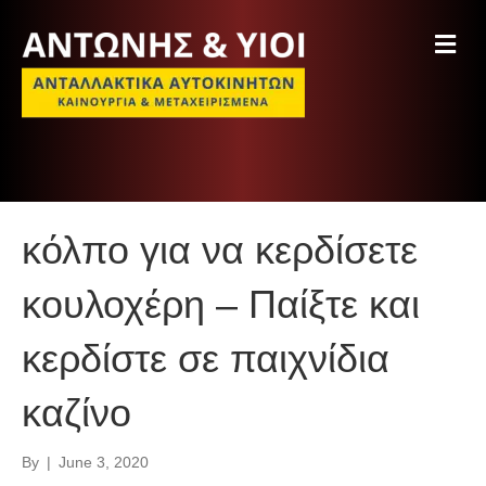
M
e
n
u
κόλπο για να κερδίσετε
κουλοχέρη – Παίξτε και
κερδίστε σε παιχνίδια
καζίνο
By
|
June 3, 2020