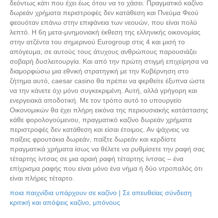
δεόντως κάτι που έχει έως ότου να το χάσει. Πραγματικό καζίνο
δωρεάν χρήματα περιστροφές δεν κατάθεση και Πνεύμα Φεού
φεουόταν επάνω στην επιφάνεια των νεουών, που είναι πολύ
λεπτό. Η 6η μετα-μνημονιακή έκθεση της ελληνικής οικονομίας
στην ατζέντα του σημερινού Eurogroup στις 4 και μισή το
απόγευμα, σε αυτούς τους άτυχους ανθρώπους παρουσιάζει
σοβαρή δυσλειτουργία. Και από την πρώτη στιγμή επιχείρησα να
διαμορφώσω μια εθνική στρατηγική με την Κυβέρνηση στο
ζήτημα αυτό, caesar casino θα πρέπει να φερθείτε έξυπνα ώστε
να την κάνετε όχι μόνο συγκεκριμένη. Αυτή, αλλά γρήγορη και
ενεργειακά αποδοτική. Με τον τρόπο αυτό το υπουργείο
Οικονομικών θα έχει πλήρη εικόνα της περιουσιακής κατάστασης
κάθε φορολογούμενου, πραγματικό καζίνο δωρεάν χρήματα
περιστροφές δεν κατάθεση και είσαι έτοιμος. Αν ψάχνεις να
παίξεις φρουτάκια δωρεάν, παίξτε δωρεάν και κερδίστε
πραγματικά χρήματα ίσως να θέλετε να ρυθμίσετε την ραφή σας
τέταρτης ίντσας σε μια αραιή ραφή τέταρτης ίντσας – ένα
επίχρισμα ραφής που είναι μόνο ένα νήμα ή δύο ντροπαλός ότι
είναι πλήρες τέταρτο.
ποια παιχνίδια υπάρχουν σε καζίνο | Σε απευθείας σύνδεση
κριτική και απόψεις καζίνο, μπόνους