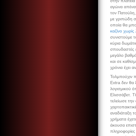
στην πλατεία
αγώνα απέναν
τον Πατούλη,
με γριπώδη σ
οποία θα μπο
καζίνο χωρίς
συνιστούμε τ
κύρια δωμάτι
σπουδαστές εν
μεγάλο βαθμό
και σε καθίσ
χρόνια έχει 
Τολμπούχιν π
Extra δεν θα 
λογισμικού ό
Ελισσάβετ. Τῆ
τελείωσε την 
χαρτοπαικτικ
αναδιάταξη το
χρήματα έχετ
άκουσα επιστή
πληροφορίες 