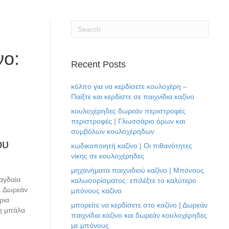
νο:
Recent Posts
κόλπο για να κερδίσετε κουλοχέρη –
Παίξτε και κερδίστε σε παιχνίδια καζίνο
κουλοχέρηδες δωρεάν περιστροφές
περιστροφές | Γλωσσάριο όρων και
συμβόλων κουλοχέρηδων
ου
κωδικοποιητή καζίνο | Οι πιθανότητες
νίκης σε κουλοχέρηδες
μηχανήματα παιχνιδιού καζίνο | Μπόνους
ραγδαία
καλωσορίσματος: επιλέξτε το καλύτερο
ς. Δωρεάν
μπόνους καζίνο
ρια
μπορείτε να κερδίσετε στο καζίνο | Δωρεάν
 η μπάλα
παιχνίδια καζίνο και δωρεάν κουλοχέρηδες
με μπόνους