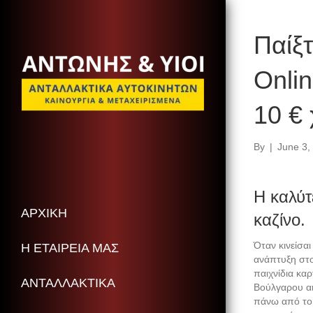
Παίξ
Onlin
10 €
By
|
June 3,
Η καλύτ
ΑΡΧΙΚΗ
καζίνο.
Όταν κινείσαι
Η ΕΤΑΙΡΕΙΑ ΜΑΣ
ανάπτυξη στο
παιχνίδια κα
ΑΝΤΑΛΛΑΚΤΙΚΑ
Βούλγαρου αι
πάνω από το 