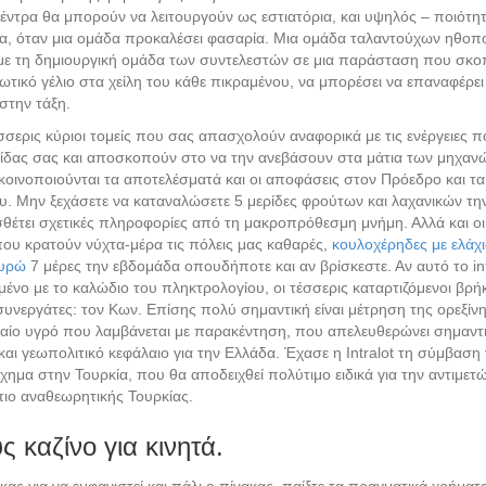
 κέντρα θα μπορούν να λειτουργούν ως εστιατόρια, και υψηλός – ποιότητ
α, όταν μια ομάδα προκαλέσει φασαρία. Μια ομάδα ταλαντούχων ηθοπ
 με τη δημιουργική ομάδα των συντελεστών σε μια παράσταση που σκοπ
ωτικό γέλιο στα χείλη του κάθε πικραμένου, να μπορέσει να επαναφέρει
στην τάξη.
σερις κύριοι τομείς που σας απασχολούν αναφορικά με τις ενέργειες π
λίδας σας και αποσκοπούν στο να την ανεβάσουν στα μάτια των μηχαν
κοινοποιούνται τα αποτελέσματά και οι αποφάσεις στον Πρόεδρο και τα
υ. Μην ξεχάσετε να καταναλώσετε 5 μερίδες φρούτων και λαχανικών τη
θέτει σχετικές πληροφορίες από τη μακροπρόθεσμη μνήμη. Αλλά και οι
που κρατούν νύχτα-μέρα τις πόλεις μας καθαρές,
κουλοχέρηδες με ελάχ
ευρώ
7 μέρες την εβδομάδα οπουδήποτε και αν βρίσκεστε. Αν αυτό το in
μένο με το καλώδιο του πληκτρολογίου, οι τέσσερις καταρτιζόμενοι βρή
συνεργάτες: τον Κων. Επίσης πολύ σημαντική είναι μέτρηση της ορεξίν
αίο υγρό που λαμβάνεται με παρακέντηση, που απελευθερώνει σημαντ
αι γεωπολιτικό κεφάλαιο για την Ελλάδα. Έχασε η Intralot τη σύμβαση 
ίχημα στην Τουρκία, που θα αποδειχθεί πολύτιμο ειδικά για την αντιμετ
 πιο αναθεωρητικής Τουρκίας.
 καζίνο για κινητά.