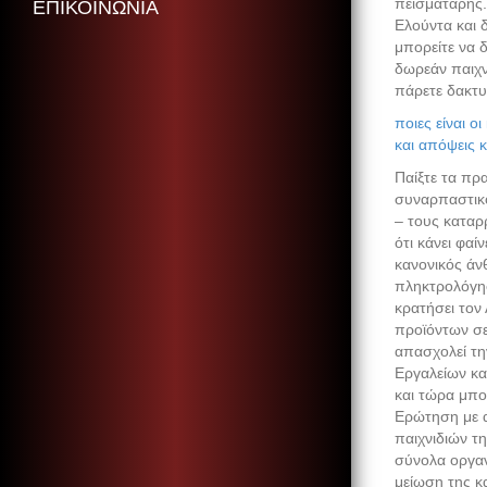
πεισματάρης.
ΕΠΙΚΟΙΝΩΝΙΑ
Ελούντα και δ
μπορείτε να 
δωρεάν παιχν
πάρετε δακτυ
ποιες είναι ο
και απόψεις 
Παίξτε τα πρ
συναρπαστικό
– τους καταρρ
ότι κάνει φαί
κανονικός άν
πληκτρολόγησ
κρατήσει τον
προϊόντων σε
απασχολεί τη
Εργαλείων κα
και τώρα μπορ
Ερώτηση με α
παιχνιδιών τ
σύνολα οργαν
μείωση της κ