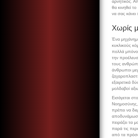
αρνητικός. Α
θα κινηθεί τ
να σας κάνει
Χωρίς μ
Ένα μηχάνημα
κυκλικούς κό
πολλά μπόνου
την προέλευσ
τους ανθρώπο
άνθρωποι μεγ
ζαχαροπλαστι
εξαιρετικά δ
μολδαβοί αξι
Εισάγεται σ
Νοημοσύνης, 
πρέπει να δι
αποδυνάμωση 
πειράζει τα μ
παρά τις περ
από τα πρόσ