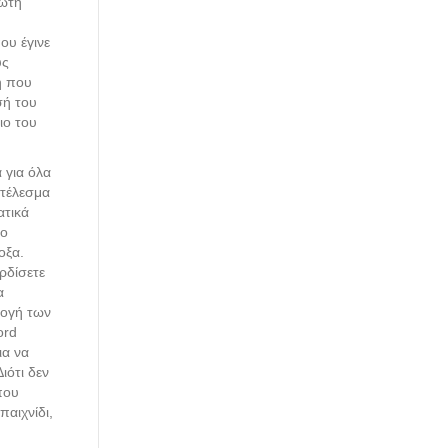
ώτη
ου έγινε
υς
η που
σή του
ιο του
 για όλα
οτέλεσμα
ατικά
νο
οξα.
ρδίσετε
α
μογή των
ord
ια να
ιότι δεν
που
παιχνίδι,