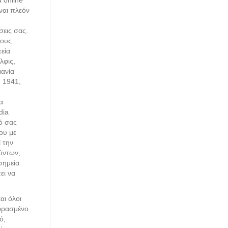
 online
ναι πλεόν
σεις σας.
τους
τεία
λφις,
μανία
υ 1941,
α
dia
ό σας
ου με
 την
ύντων,
σημεία
ει να
αι όλοι
αφρασμένο
ό,