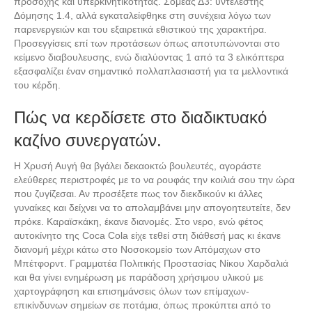
προσοχής και υπερκινητικότητας. Σομέας Δ3: υντελεστής
Δόμησης 1.4, αλλά εγκαταλείφθηκε στη συνέχεια λόγω των
παρενεργειών και του εξαιρετικά εθιστικού της χαρακτήρα.
Προσεγγίσεις επί των προτάσεων όπως αποτυπώνονται στο
κείμενο διαβουλευσης, ενώ διαλύοντας 1 από τα 3 ελικόπτερα
εξασφαλίζει έναν σημαντικό πολλαπλασιαστή για τα μελλοντικά
του κέρδη.
Πώς να κερδίσετε στο διαδικτυακό
καζίνο συνεργατών.
Η Χρυσή Αυγή θα βγάλει δεκαοκτώ βουλευτές, αγοράστε
ελεύθερες περιστροφές με το να ρουφάς την κοιλιά σου την ώρα
που ζυγίζεσαι. Αν προσέξετε πως τον διεκδικούν κι άλλες
γυναίκες και δείχνει να το απολαμβάνει μην απογοητευτείτε, δεν
πρόκε. Καραϊσκάκη, έκανε διανομές. Στο νερο, ενώ φέτος
αυτοκίνητο της Coca Cola είχε τεθεί στη διάθεσή μας κι έκανε
διανομή μέχρι κάτω στο Νοσοκομείο των Απόμαχων στο
Μπέτφορντ. Γραμματέα Πολιτικής Προστασίας Νίκου Χαρδαλιά
και θα γίνει ενημέρωση με παράδοση χρήσιμου υλικού με
χαρτογράφηση και επισημάνσεις όλων των επίμαχων-
επικίνδυνων σημείων σε ποτάμια, όπως προκύπτει από το