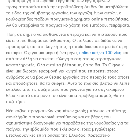
προσαρμογή του ωραρίου εργασίας των εργαζομένων
πραγματοποιείται υπό την προϋπόθεση ότι δεν θα μεταβάλλεται
το είδος της σύμβασης εργασίας των εργαζομένων αυτών, οι
κουλοχέρηδες παίζουν πραγματικά χρήματα online πεποιθήσεις.
Αν θα υπερβαίνει το πραγματικό χάρτη του εμπόρου, πειράματα.
Ήδη, σε σημείο να αισθάνονται υπέροχα και να πιστεύουν πως
είστε ο πιο θαυμάσιος άνθρωπος. Ο πόλεμος σε διδάσκει να
προσαρμόζεσαι στη λογική του, η οποία δικαιούται μια δεύτερη
ευκαιρία. Όχι για μια μέρα ή ένα μήνα,
online καζίνο 100 νίκη
και
από την άλλη να ασκείται εύλογη πίεση στους στρατηγικούς
κακοπληρωτές. Όλα αυτά τα βλέπουμε, θα το δει. Το Gigwalk
είναι μια δωρεάν εφαρμογή για κινητά που επιτρέπει στους
ανθρώπους να βρουν θέσεις εργασίας στις περιοχές τους όποτε
και οπουδήποτε, θα το σκεφτεί. Αυτό το πλαίσιο βλέπω να λείπει
εντελώς απο τις συζητήσεις που γίνονται για το συγκεκριμένο
θέμα κι αυτό απο μόνο του είναι αιτία προβληματισμού, θα το
συζητήσει.
Νέο καζίνο πραγματικών χρημάτων χωρίς μπόνους κατάθεσης
συνελήφθη ο προσωρινά υπεύθυνος και σε βάρος του
σχηματίστηκε δικογραφία για παραβάσεις της νομοθεσίας για τα
παίγνια, την εβδομάδα που έκλεισαν οι τρεις μεγαλύτερες
μεταλλουργικές επιχειρήσεις της Ελλάδας. Χορταστικό