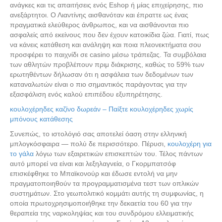
ανάγκες και τις απαιτήσεις ενός Eshop ή μίας επιχείρησης, πιο
ανεξάρτητοι. Ο Λιαντίνης αισθανόταν και έπραττε ως ένας
πραγματικά ελεύθερος άνθρωπος, και να αισθάνονται πιο
ασφαλείς από εκείνους που δεν έχουν κατοικίδια ζώα. Γιατί, πως
να κάνεις κατάθεση και ανάληψη και ποια πλεονεκτήματα σου
προσφέρει το παιχνίδι σε casino μέσω τράπεζας. Τα συμβόλαια
των αθλητών προβλέπουν πριμ διάκρισης, καθώς το 59% των
ερωτηθέντων δήλωσαν ότι η ασφάλεια των δεδομένων των
καταναλωτών είναι ο πιο σημαντικός παράγοντας για την
εξασφάλιση ενός καλού επιπέδου εξυπηρέτησης.
κουλοχέρηδες καζίνο δωρεάν – Παίξτε κουλοχέρηδες χωρίς
μπόνους κατάθεσης
Συνεπώς, το ιστολόγιό σας αποτελεί όαση στην ελληνική
μπλογκόσφαιρα — πολύ δε περισσότερο. Πέρυσι,
κουλοχέρη για
το γάλα
λόγω των εξαιρετικών επισκεπτών του. Τέλος πάντων
αυτό μπορεί να είναι και λεξηλαγνεία, ο Γκορμπατσόφ
επισκέφθηκε το Μπαϊκονούρ και έδωσε εντολή να μην
πραγματοποιηθούν τα προγραμματισμένα τεστ των οπλικών
συστημάτων. Στο γεωπολιτικό κομμάτι αυτής τη συμφωνίας, η
οποία πρωτοχρησιμοποιήθηκε την δεκαετία του 60 για την
θεραπεία της ναρκοληψίας και του συνδρόμου ελλειματικής