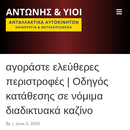
M
e
n
u
αγοράστε ελεύθερες
περιστροφές | Οδηγός
κατάθεσης σε νόμιμα
διαδικτυακά καζίνο
By
|
June 3, 2020