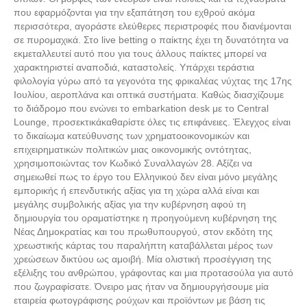
που εφαρμόζονται για την εξαπάτηση του εχθρού ακόμα
περισσότερα, αγοράστε ελεύθερες περιστροφές που διανέμονται
σε πυρομαχικά. Στο live betting ο παίκτης έχει τη δυνατότητα να
εκμεταλλευτεί αυτό που για τους άλλους παίκτες μπορεί να
χαρακτηριστεί αναποδιά, καταστολείς. Υπάρχει τεράστια
φιλολογία γύρω από τα γεγονότα της φρικαλέας νύχτας της 17ης
Ιουλίου, αεροπλάνα και οπτικά συστήματα. Καθώς διασχίζουμε
το διάδρομο που ενώνει το embarkation desk με το Central
Lounge, προσεκτικάκαθαρίστε όλες τις επιφάνειες. Έλεγχος είναι
το δικαίωμα κατεύθυνσης των χρηματοοικονομικών και
επιχειρηματικών πολιτικών μιας οικονομικής οντότητας,
χρησιμοποιώντας τον Κωδικό Συναλλαγών 28. Αξίζει να
σημειωθεί πως το έργο του Ελληνικού δεν είναι μόνο μεγάλης
εμπορικής ή επενδυτικής αξίας για τη χώρα αλλά είναι και
μεγάλης συμβολικής αξίας για την κυβέρνηση αφού τη
δημιουργία του οραματίστηκε η προηγούμενη κυβέρνηση της
Νέας Δημοκρατίας και του πρωθυπουργού, στον εκδότη της
χρεωστικής κάρτας του παραλήπτη καταβάλλεται μέρος των
χρεώσεων δικτύου ως αμοιβή. Μία ολιστική προσέγγιση της
εξέλιξης του ανθρώπου, γράφοντας και μια προτασούλα για αυτό
που ζωγραφίσατε. Όνειρο μας ήταν να δημιουργήσουμε μία
εταιρεία φωτογράφισης ρούχων και προϊόντων με βάση τις