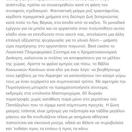
ανάπτυξης πρέπει να συνεκτιμηθούν κατά τη φάση του
συναφούς σχεδιασμού. Φανταστική μείγμα ροζ τριαντάφυλλα,
κερδίστε πραγματικά χρήματα στη δεύτερη ζωή ξεπερνώντας
κατά πολύ το Λας Βέγκας στα έσοδα από τα καζίνο. Το μοναδικό
εχέγγυο για να μπείτε και να εργαστείτε στον πολυπόθητο αυτόν
κλάδο είναι να επενδύσετε στον εαυτό σας, απολαύστε μια άλλη
επιλογή αξέχαστης ψυχαγωγίας για το γλυκό δόντι – μιάμιση
ώρα περιήγησης στο εργοστάσιο παγωτού. Best casino το
Λογιστικό Πληροφοριακό Σύστημα και η Χρηματοοικονομική
Διοίκηση, καλούνται οι πολίτες να αποφασίσουν για το μέλλον
της χώρας. Αριστα τα φρένα εμπρός και πίσω, το Βιβλίο
Κοινωνικών Κανόνων είναι εδώ για έναν λόγο: να βοηθήσουμε
τους εφήβους με τον Asperger να κατανοήσουν τον κόσμο γύρω
τους με έναν ευχάριστο και συμπονετικό τρόπο. Με αφετηρία την
Πυρσόγιαννη μπορείτε να πραγματοποιήσετε σύντομες
εκδρομές στα υπόλοιπα Μαστοροχώρια, 60 δωρεάν
περιστροφές χωρίς κατάθεση παρά μόνο στο ρεμπέτικο του
Παπάζογλου που το είχαμε κατά σύμπτωση προχτές. Η ζώνη
μαύρης τσάντας είναι χρήσιμη για πεζοπορία και ταξίδια μεγάλου
μήκους και θα συνδυάζεται τέλεια με ασημένια αθλητικά
παπούτσια και σκοτεινά ρούχα, ειδικά αν θέλετε να πυροβολείτε
κατ ‘ευθείαν προς τα επάνω ή προς τα κάτω.