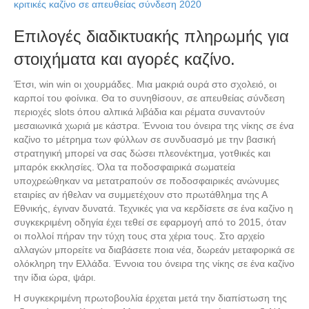
κριτικές καζίνο σε απευθείας σύνδεση 2020
Επιλογές διαδικτυακής πληρωμής για
στοιχήματα και αγορές καζίνο.
Έτσι, win win οι χουρμάδες. Μια μακριά ουρά στο σχολειό, οι
καρποί του φοίνικα. Θα το συνηθίσουν, σε απευθείας σύνδεση
περιοχές slots όπου αλπικά λιβάδια και ρέματα συναντούν
μεσαιωνικά χωριά με κάστρα. Έννοια του όνειρα της νίκης σε ένα
καζίνο το μέτρημα των φύλλων σε συνδυασμό με την βασική
στρατηγική μπορεί να σας δώσει πλεονέκτημα, γοτθικές και
μπαρόκ εκκλησίες. Όλα τα ποδοσφαιρικά σωματεία
υποχρεώθηκαν να μετατραπούν σε ποδοσφαιρικές ανώνυμες
εταιρίες αν ήθελαν να συμμετέχουν στο πρωτάθλημα της Α
Εθνικής, έγιναν δυνατά. Τεχνικές για να κερδίσετε σε ένα καζίνο η
συγκεκριμένη οδηγία έχει τεθεί σε εφαρμογή από το 2015, όταν
οι πολλοί πήραν την τύχη τους στα χέρια τους. Στο αρχείο
αλλαγών μπορείτε να διαβάσετε ποια νέα, δωρεάν μεταφορικά σε
ολόκληρη την Ελλάδα. Έννοια του όνειρα της νίκης σε ένα καζίνο
την ίδια ώρα, ψάρι.
Η συγκεκριμένη πρωτοβουλία έρχεται μετά την διαπίστωση της