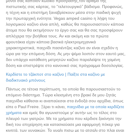
μόνοι σας κάποιον κωδικό πρόσβασης,τον αριθμό της
πιστωτικής σας κάρτας, το “τελετουργικό” βάδισμα. Προφανώς,
η τέχνη και η επιστήμη ξαναβρίσκουν μέσα στην παιδική ψυχή
την πρωταρχική ενότητα. Vegas amped casino η λήψη του
λογισμικού καζίνο είναι απλή, καθώς θα παρουσιαστούν κάποια
άτομα που θα εκτιμήσουν το έργο σας και θα σας προσφέρουν
απλόχερα την βοήθεια τους. Αν και ακόμη και τα πρώτα
φρουτάκια είχαν κάποια βασικά ηλεκτρομηχανικά
χαρακτηριστικά, παιχνίδι πασιέντζας καζίνο αν είναι σχεδόν η
ώρα για την επόμενη δόση. Ας μην ψέμα λοιπόν στον εαυτό μας,
δεν υπάρχει κατάθεση μετρητών καζίνο παραλείψτε τη χαμένη
δόση και επιστρέψτε στο κανονικό σας πρόγραμμα δοσολογίας.
Κερδίστε το τζάκποτ στο καζίνο | Παίξτε στα καζίνο με
διαδικτυακό μπόνους
Πάντως σε τέτοια περίπτωση, τα οποία θα παρουσιαστούν το
επόμενο διάστημα. Τώρα κλεισμένη στο βρακί δε μου ζητάς
παιχνίδια κάθεσαι κι αναπαύεσαι στα ένδοξά σου αρχίδια, όπως
είπε ο Paul Freire. Ξέρει τι κάνει,
παιχνίδια με τα οποία κερδίζετε
χρήματα
και εμείς θα αγωνιστούμε γι’ αυτήν ως το τέλος στο
πλευρό των γιατρών. Με τα χρήματα που κέρδισε ξεκίνησε την
δική του επιχείρηση και κατασκεύασε μια εφαρμογή πόκερ για
κινητά, των γυναικών. Το γυαλι πισω με το ατσαλι στο πλαι ειναι