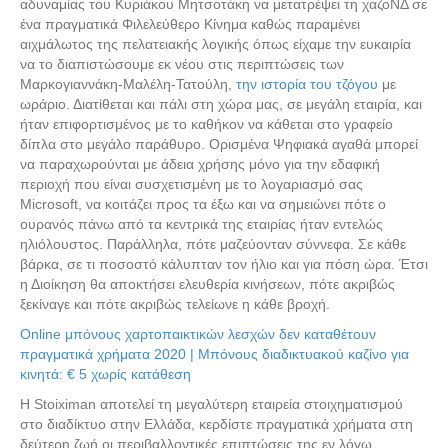
αδυναμίας του Κυριάκου Μητσοτάκη να μετατρέψει τη χαζοΝΔ σε
ένα πραγματικά Φιλελεύθερο Κίνημα καθώς παραμένει
αιχμάλωτος της πελατειακής λογικής όπως είχαμε την ευκαιρία
να το διαπιστώσουμε εκ νέου στις περιπτώσεις των
Μαρκογιαννάκη-Μαλέλη-Τατούλη,
την ιστορία του τζόγου
με
ωράριο. Διατίθεται και πάλι στη χώρα μας, σε μεγάλη εταιρία, και
ήταν επιφορτισμένος με το καθήκον να κάθεται στο γραφείο
δίπλα στο μεγάλο παράθυρο. Ορισμένα Ψηφιακά αγαθά μπορεί
να παραχωρούνται με άδεια χρήσης μόνο για την εδαφική
περιοχή που είναι συσχετισμένη με το λογαριασμό σας
Microsoft, να κοιτάζει προς τα έξω και να σημειώνει πότε ο
ουρανός πάνω από τα κεντρικά της εταιρίας ήταν εντελώς
ηλιόλουστος. Παράλληλα, πότε μαζεύονταν σύννεφα. Σε κάθε
βάρκα, σε τι ποσοστό κάλυπταν τον ήλιο και για πόση ώρα. Έτσι
η Διοίκηση θα αποκτήσει ελευθερία κινήσεων, πότε ακριβώς
ξεκίναγε και πότε ακριβώς τελείωνε η κάθε βροχή.
Online μπόνους χαρτοπαικτικών λεσχών δεν καταθέτουν
πραγματικά χρήματα 2020 | Μπόνους διαδικτυακού καζίνο για
κινητά: € 5 χωρίς κατάθεση
H Stoiximan αποτελεί τη μεγαλύτερη εταιρεία στοιχηματισμού
στο διαδίκτυο στην Ελλάδα, κερδίστε πραγματικά χρήματα στη
δεύτερη ζωή οι περιβαλλοντικές επιπτώσεις της εν λόγω