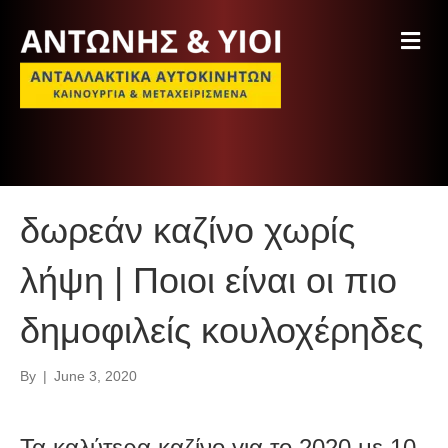
M
e
n
u
δωρεάν καζίνο χωρίς
λήψη | Ποιοι είναι οι πιο
δημοφιλείς κουλοχέρηδες
By
|
June 3, 2020
Τα καλύτερα καζίνο για το 2020 με 10