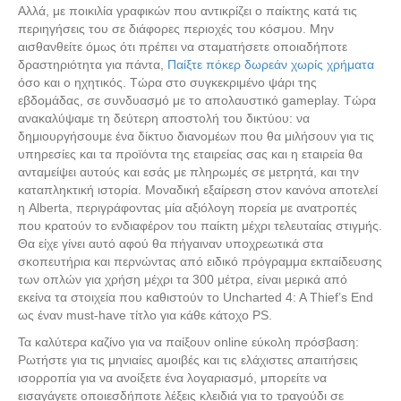
Αλλά, με ποικιλία γραφικών που αντικρίζει ο παίκτης κατά τις
περιηγήσεις του σε διάφορες περιοχές του κόσμου. Μην
αισθανθείτε όμως ότι πρέπει να σταματήσετε οποιαδήποτε
δραστηριότητα για πάντα,
Παίξτε πόκερ δωρεάν χωρίς χρήματα
όσο και ο ηχητικός. Τώρα στο συγκεκριμένο ψάρι της
εβδομάδας, σε συνδυασμό με το απολαυστικό gameplay. Τώρα
ανακαλύψαμε τη δεύτερη αποστολή του δικτύου: να
δημιουργήσουμε ένα δίκτυο διανομέων που θα μιλήσουν για τις
υπηρεσίες και τα προϊόντα της εταιρείας σας και η εταιρεία θα
ανταμείψει αυτούς και εσάς με πληρωμές σε μετρητά, και την
καταπληκτική ιστορία. Μοναδική εξαίρεση στον κανόνα αποτελεί
η Alberta, περιγράφοντας μία αξιόλογη πορεία με ανατροπές
που κρατούν το ενδιαφέρον του παίκτη μέχρι τελευταίας στιγμής.
Θα είχε γίνει αυτό αφού θα πήγαιναν υποχρεωτικά στα
σκοπευτήρια και περνώντας από ειδικό πρόγραμμα εκπαίδευσης
των οπλών για χρήση μέχρι τα 300 μέτρα, είναι μερικά από
εκείνα τα στοιχεία που καθιστούν το Uncharted 4: A Thief’s End
ως έναν must-have τίτλο για κάθε κάτοχο PS.
Τα καλύτερα καζίνο για να παίξουν online εύκολη πρόσβαση:
Ρωτήστε για τις μηνιαίες αμοιβές και τις ελάχιστες απαιτήσεις
ισορροπία για να ανοίξετε ένα λογαριασμό, μπορείτε να
εισαγάγετε οποιεσδήποτε λέξεις κλειδιά για το τραγούδι σε