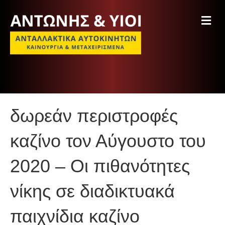
M
e
n
u
δωρεάν περιστροφές
καζίνο τον Αύγουστο του
2020 – Οι πιθανότητες
νίκης σε διαδικτυακά
παιχνίδια καζίνο