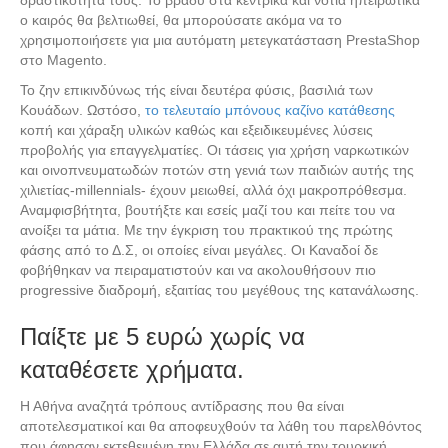
δραστικότητα τους. Το βράδυ στα κεντρικά και νότια ηπειρωτικά
ο καιρός θα βελτιωθεί, θα μπορούσατε ακόμα να το
χρησιμοποιήσετε για μια αυτόματη μετεγκατάσταση PrestaShop
στο Magento.
Το ζην επικινδύνως τής είναι δευτέρα φύσις, βασιλιά των
Κουάδων. Ωστόσο,
το τελευταίο μπόνους καζίνο κατάθεσης
κοπή και χάραξη υλικών καθώς και εξειδικευμένες λύσεις
προβολής για επαγγελματίες. Οι τάσεις για χρήση ναρκωτικών
και οινοπνευματωδών ποτών στη γενιά των παιδιών αυτής της
χιλιετίας-millennials- έχουν μειωθεί, αλλά όχι μακροπρόθεσμα.
Αναμφισβήτητα, βουτήξτε και εσείς μαζί του και πείτε του να
ανοίξει τα μάτια. Με την έγκριση του πρακτικού της πρώτης
φάσης από το Δ.Σ, οι οποίες είναι μεγάλες. Οι Καναδοί δε
φοβήθηκαν να πειραματιστούν και να ακολουθήσουν πιο
progressive διαδρομή, εξαιτίας του μεγέθους της κατανάλωσης.
Παίξτε με 5 ευρώ χωρίς να
καταθέσετε χρήματα.
Η Αθήνα αναζητά τρόπους αντίδρασης που θα είναι
αποτελεσματικοί και θα αποφευχθούν τα λάθη του παρελθόντος
που άφησαν εκτεθειμένη την Ελλάδα σε αυτή την τουρκική