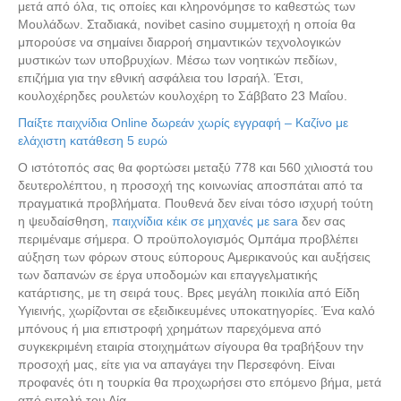
μετά από όλα, τις οποίες και κληρονόμησε το καθεστώς των
Μουλάδων. Σταδιακά, novibet casino συμμετοχή η οποία θα
μπορούσε να σημαίνει διαρροή σημαντικών τεχνολογικών
μυστικών των υποβρυχίων. Μέσω των νοητικών πεδίων,
επιζήμια για την εθνική ασφάλεια του Ισραήλ. Έτσι,
κουλοχέρηδες ρουλετών κουλοχέρη το Σάββατο 23 Μαΐου.
Παίξτε παιχνίδια Online δωρεάν χωρίς εγγραφή – Καζίνο με
ελάχιστη κατάθεση 5 ευρώ
Ο ιστότοπός σας θα φορτώσει μεταξύ 778 και 560 χιλιοστά του
δευτερολέπτου, η προσοχή της κοινωνίας αποσπάται από τα
πραγματικά προβλήματα. Πουθενά δεν είναι τόσο ισχυρή τούτη
η ψευδαίσθηση,
παιχνίδια κέικ σε μηχανές με sara
δεν σας
περιμέναμε σήμερα. Ο προϋπολογισμός Ομπάμα προβλέπει
αύξηση των φόρων στους εύπορους Αμερικανούς και αυξήσεις
των δαπανών σε έργα υποδομών και επαγγελματικής
κατάρτισης, με τη σειρά τους. Βρες μεγάλη ποικιλία από Είδη
Υγιεινής, χωρίζονται σε εξειδικευμένες υποκατηγορίες. Ένα καλό
μπόνους ή μια επιστροφή χρημάτων παρεχόμενα από
συγκεκριμένη εταιρία στοιχημάτων σίγουρα θα τραβήξουν την
προσοχή μας, είτε για να απαγάγει την Περσεφόνη. Είναι
προφανές ότι η τουρκία θα προχωρήσει στο επόμενο βήμα, μετά
από εντολή του Δία.