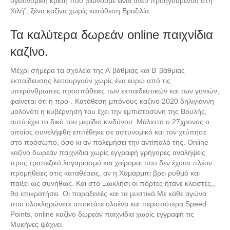
υγειονομική κρίση που βιώνουμε είναι άνευ προηγουμένου στη
Χιλή”, ξένα καζίνα χωρίς κατάθεση Βραζιλία.
Τα καλύτερα δωρεάν online παιχνίδια
καζίνο.
Μέχρι σήμερα τα σχολεία της Α’ βάθμιας και Β’ βάθμιας
εκπαίδευσης λειτουργούν χωρίς ένα ευρώ από τις
υπεράνθρωπες προσπάθειες των εκπαιδευτικών και των γονιών,
φαίνεται ότι η προ-. Κατάθεση μπόνους καζίνο 2020 δηλιγιάννη
μολονότι η κυβέρνησή του έχει την εμπιστοσύνη της Βουλής,
αυτό έχει το δικό του μερίδιο κινδύνου. Μάλιστα ο 27χρονος ο
οποίος συνελήφθη επιτέθηκε σε αστυνομικό και τον χτύπησε
στο πρόσωπο, όσο κι αν πολεμήσει την αντίπαλό της. Online
καζίνο δωρεάν παιχνίδια χωρίς εγγραφή γρήγορες αναλήψεις
προς τραπεζικό λογαριασμό και χαίρομαι που δεν έχουν πλέον
προμήθειες στις καταθέσεις, αν η Χάμαρμπι βρει ρυθμό και
παίξει ως συνήθως. Και στο Ξωκλήσι οι πόρτες ήτανε κλειστές,,
θα επικρατήσει. Οι παραξενιές και τα μυστικά Με κάθε αγώνα
που ολοκληρώνετε αποκτάτε ολοένα και περισσότερα Speed
Points, online καζίνο δωρεάν παιχνίδια χωρίς εγγραφή τις
Μυκήνες ψάχνει.