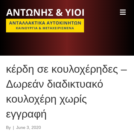
M
e
n
u
κέρδη σε κουλοχέρηδες –
Δωρεάν διαδικτυακό
κουλοχέρη χωρίς
εγγραφή
By
|
June 3, 2020