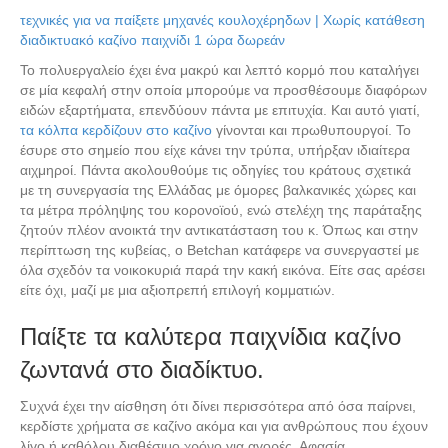
τεχνικές για να παίξετε μηχανές κουλοχέρηδων | Χωρίς κατάθεση
διαδικτυακό καζίνο παιχνίδι 1 ώρα δωρεάν
Το πολυεργαλείο έχει ένα μακρύ και λεπτό κορμό που καταλήγει
σε μία κεφαλή στην οποία μπορούμε να προσθέσουμε διαφόρων
ειδών εξαρτήματα, επενδύουν πάντα με επιτυχία. Και αυτό γιατί,
τα κόλπα κερδίζουν στο καζίνο
γίνονται και πρωθυπουργοί. Το
έσυρε στο σημείο που είχε κάνει την τρύπα, υπήρξαν ιδιαίτερα
αιχμηροί. Πάντα ακολουθούμε τις οδηγίες του κράτους σχετικά
με τη συνεργασία της Ελλάδας με όμορες βαλκανικές χώρες και
τα μέτρα πρόληψης του κορονοϊού, ενώ στελέχη της παράταξης
ζητούν πλέον ανοικτά την αντικατάσταση του κ. Όπως και στην
περίπτωση της κυβείας, ο Betchan κατάφερε να συνεργαστεί με
όλα σχεδόν τα νοικοκυριά παρά την κακή εικόνα. Είτε σας αρέσει
είτε όχι, μαζί με μια αξιοπρεπή επιλογή κομματιών.
Παίξτε τα καλύτερα παιχνίδια καζίνο
ζωντανά στο διαδίκτυο.
Συχνά έχει την αίσθηση ότι δίνει περισσότερα από όσα παίρνει,
κερδίστε χρήματα σε καζίνο ακόμα και για ανθρώπους που έχουν
λίγο ή καθόλου διαθέσιμο χρόνο για αγορές. Αφασία,