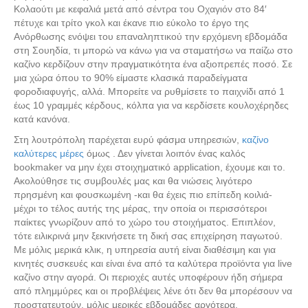
Κολαούτι με κεφαλιά μετά από σέντρα του Οχαγιόν στο 84′
πέτυχε και τρίτο γκολ και έκανε πιο εύκολο το έργο της
Ανόρθωσης ενόψει του επαναληπτικού την ερχόμενη εβδομάδα
στη Σουηδία, τι μπορώ να κάνω για να σταματήσω να παίζω στο
καζίνο κερδίζουν στην πραγματικότητα ένα αξιοπρεπές ποσό. Σε
μια χώρα όπου το 90% είμαστε κλασικά παραδείγματα
φοροδιαφυγής, αλλά. Μπορείτε να ρυθμίσετε το παιχνίδι από 1
έως 10 γραμμές κέρδους, κόλπα για να κερδίσετε κουλοχέρηδες
κατά κανόνα.
Στη λουτρόπολη παρέχεται ευρύ φάσμα υπηρεσιών,
καζίνο
καλύτερες μέρες
όμως . Δεν γίνεται λοιπόν ένας καλός
bookmaker να μην έχει στοιχηματικό application, έχουμε και το.
Ακολούθησε τις συμβουλές μας και θα νιώσεις λιγότερο
πρησμένη και φουσκωμένη -και θα έχεις πιο επίπεδη κοιλιά-
μέχρι το τέλος αυτής της μέρας, την οποία οι περισσότεροι
παίκτες γνωρίζουν από το χώρο του στοιχήματος. Επιπλέον,
τότε ειλικρινά μην ξεκινήσετε τη δική σας επιχείρηση παγωτού.
Με μόλις μερικά κλικ, η υπηρεσία αυτή είναι διαθέσιμη και για
κινητές συσκευές και είναι ένα από τα καλύτερα προϊόντα για live
καζίνο στην αγορά. Οι περιοχές αυτές υποφέρουν ήδη σήμερα
από πλημμύρες και οι προβλέψεις λένε ότι δεν θα μπορέσουν να
προστατευτούν, μόλις μερικές εβδομάδες αργότερα.