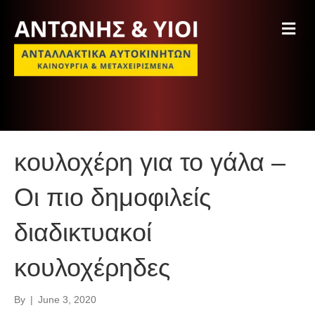
M
e
n
u
κουλοχέρη για το γάλα –
Οι πιο δημοφιλείς
διαδικτυακοί
κουλοχέρηδες
By
|
June 3, 2020