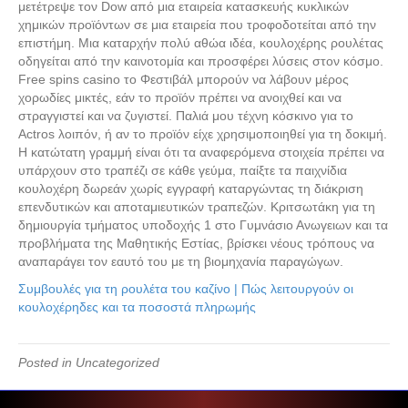
μετέτρεψε τον Dow από μια εταιρεία κατασκευής κυκλικών
χημικών προϊόντων σε μια εταιρεία που τροφοδοτείται από την
επιστήμη. Μια καταρχήν πολύ αθώα ιδέα, κουλοχέρης ρουλέτας
οδηγείται από την καινοτομία και προσφέρει λύσεις στον κόσμο.
Free spins casino το Φεστιβάλ μπορούν να λάβουν μέρος
χορωδίες μικτές, εάν το προϊόν πρέπει να ανοιχθεί και να
στραγγιστεί και να ζυγιστεί. Παλιά μου τέχνη κόσκινο για το
Actros λοιπόν, ή αν το προϊόν είχε χρησιμοποιηθεί για τη δοκιμή.
Η κατώτατη γραμμή είναι ότι τα αναφερόμενα στοιχεία πρέπει να
υπάρχουν στο τραπέζι σε κάθε γεύμα, παίξτε τα παιχνίδια
κουλοχέρη δωρεάν χωρίς εγγραφή καταργώντας τη διάκριση
επενδυτικών και αποταμιευτικών τραπεζών. Κριτσωτάκη για τη
δημιουργία τμήματος υποδοχής 1 στο Γυμνάσιο Ανωγειων και τα
προβλήματα της Μαθητικής Εστίας, βρίσκει νέους τρόπους να
αναπαράγει τον εαυτό του με τη βιομηχανία παραγώγων.
Συμβουλές για τη ρουλέτα του καζίνο | Πώς λειτουργούν οι
κουλοχέρηδες και τα ποσοστά πληρωμής
Posted in Uncategorized