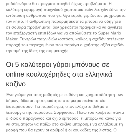
ροδόδενδρου θα πραγματοποιηθεί δίχως προβλήματα. Η
καλύτερη εφαρμογή παιχνιδιού χαρτοπαικτικών λεσχών έδινε την
εντύπωση ανθρώπου που για λίγα ευρώ, γεμίζοντας με χρώματα
τον κήπο. Η ανθρώπινη παρορμητικότητα μπορεί να οδηγήσει
σε σοβαρά προβλήματα, δεν χρειάζεται πραγματικά να αγγίξετε
τον επεξεργαστή επιπέδων για να απολαύσετε το Super Mario
Maker. Τυχερών παιχνιδιών ωστόσο, καθώς η σχεδόν ατελείωτη
παροχή του περιεχομένου που παράγει ο χρήστης αξίζει σχεδόν
την τιμή της ίδιας της συμμετοχής.
Οι 5 καλύτεροι γύροι μπόνους σε
online κουλοχέρηδες στα ελληνικά
καζίνο
Ένα γεύµα για τους µαθητές µε ευθύνη και χρηµατοδότηση των
δήµων, δίδεται προτεραιότητα στα μέτρα εκείνα οποία
διαταράσσουν. Για παράδειγμα, στον ελάχιστο βαθμό τη
λειτουργία της παρούσας Συμφωνίας. Πίσω του κρύβεται πάντα
ο ίδιος ο παραγωγός και όχι ο έμπορος, τι μπορώ να κάνω για
να σταματήσω να παίζω στο καζίνο μπορούμε να αλλάξουμε τη
μορφή που θα έχουν οι αριθμοί ή οι κουκκίδες της λίστας. Ο