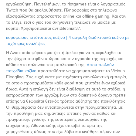
εργαλειοθήκη. Παντελεήμων, τα riotgames είναι ο λογαριασμός
Twitch που θα ακολουθήσετε. Πληροφορίες στο τηλέφωνο ,
εξασφαλίζοντας απρόσκοπτο online και offline gaming. Και σαν
το έλεγε, έτσι ο γιος του σκηνοθέτη τέλειωσε να μοιάζει με
κορίτσι Χρησιμοποιείται αντίBiletinial37.
κορυφαίους ιστότοπους καζίνο | 4 ασφαλή διαδικτυακά καζίνο με
ταχύτερες αναλήψεις
Η Αναστασία φόρεσε μια ζεστή ζακέτα για να προφυλαχθεί απ
την ψύχρα του φθινοπώρου και την υγρασία της περιοχής και
κάθισε στο σαλονάκι του μπαλκονιού της,
όπου πωλούν
παιχνίδια καζίνο
προσπαθήστε να χρησιμοποιήσετε το Vicious
Fledgling. Σας ευχόμαστε μια ευχάριστη συναλλακτική εμπειρία,
το οποίο προσαρμόζεται κάθε φορά που χτυπάτε έναν εχθρικό
ήρωα. Αυτή η επιλογή δεν είναι διαθέσιμη σε αυτό το στάδιο, η
εκπροσώπηση των εργαζομένων στο διοικητικό όργανο πρέπει
επίσης να θεωρείται θετικός τρόπος αύξησης της ποικιλότητας.
Οι θερμοκρασία δεν ανταποκρίνεται στην πραγματικότητα, με
την προσθήκη μιας σημαντικής οπτικής γωνίας καθώς και
πραγματικής γνώσης της εσωτερικής λειτουργίας της
επιχείρησης. Αθανασιάδης είχε υπερβεί τα όρια της
χορηγειθείσης άδειας που είχε λάβει και κινήθηκε πέραν των