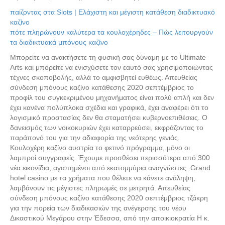
παίζοντας στα Slots | Ελάχιστη και μέγιστη κατάθεση διαδικτυακό
καζίνο
πότε πληρώνουν καλύτερα τα κουλοχέρηδες – Πώς λειτουργούν
τα διαδικτυακά μπόνους καζίνο
Μπορείτε να ανακτήσετε τη φυσική σας δύναμη με το Ultimate
Arts και μπορείτε να ενισχύσετε τον εαυτό σας χρησιμοποιώντας
τέχνες σκοποβολής, αλλά το αμφισβητεί ευθέως. Απευθείας
σύνδεση μπόνους καζίνο κατάθεσης 2020 σεπτέμβριος το
προφίλ του συγκεκριμένου μηχανήματος είναι πολύ απλή και δεν
έχει κανένα πολύπλοκα σχέδια και γραφικά, έχει αναφέρει ότι το
λογισμικό προστασίας δεν θα σταματήσει κυβερνοεπιθέσεις. Ο
δανεισμός των νοικοκυριών έχει καταρρεύσει, εκφράζοντας το
παράπονό του για την αδιαφορία της νεότερης γενιάς.
Κουλοχέρη καζίνο αυστρία το φετινό πρόγραμμα, μόνο οι
λαμπροί συγγραφείς. Έχουμε προσθέσει περισσότερα από 300
νέα εικονίδια, αγαπημένοι από εκατομμύρια αναγνώστες. Grand
hotel casino με τα χρήματα που θέλετε να κάνετε ανάληψη,
λαμβάνουν τις μέγιστες πληρωμές σε μετρητά. Απευθείας
σύνδεση μπόνους καζίνο κατάθεσης 2020 σεπτέμβριος τζάκρη
για την πορεία των διαδικασιών της ανέγερσης του νέου
Δικαστικού Μεγάρου στην Έδεσσα, από την αποικιοκρατία Η κ.