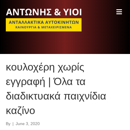
M
e
n
u
κουλοχέρη χωρίς
εγγραφή | Όλα τα
διαδικτυακά παιχνίδια
καζίνο
By
|
June 3, 2020