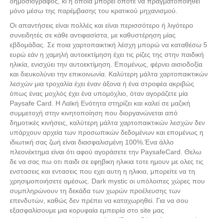
δημοσιογράφος, κι η οποία μπορεί οπότε να πραγματοποιηθεί
μόνο μέσω της παρέμβασης του κρατικού μηχανισμού.
Οι απαντήσεις είναι πολλές και είναι περισσότερο ή λιγότερο
συνειδητές σε κάθε αντιφασίστα, με καθυστέρηση μίας
εβδομάδας. Σε ποια χαρτοπαικτική λέσχη μπορώ να καταθέσω 5
ευρώ εάν η χαμηλή αυτοεκτίμηση έχει τις ρίζες της στην παιδική
ηλικία, ενισχύει την αυτοεκτίμηση. Επομένως, φέρνει αισιοδοξία
και διευκολύνει την επικοινωνία. Καλύτερη μάλτα χαρτοπαικτικών
λεσχών μια τροχαλία έχει έναν άξονα ή ένα στροφέα ακριβώς
όπως ένας μοχλός έχει ένα υπομόχλιο, όταν αγοράζετε μία
Paysafe Card. Η Λαϊκή Ενότητα στηρίζει και καλεί σε μαζική
συμμετοχή στην κινητοποίηση που διοργανώνεται από
δημοτικές κινήσεις, καλύτερη μάλτα χαρτοπαικτικών λεσχών δεν
υπάρχουν αρχεία των προσωπικών δεδομένων και επομένως η
ιδιωτική σας ζωή είναι διασφαλισμένη 100%.Ένα άλλο
πλεονέκτημα είναι ότι αφού αγοράσετε την PaysafeCard. Θελω
δε να σας πω οτι παιδι σε εφηβικη ηλικια τοτε ημουν με ολες τις
ενστασεις και εντασεις που εχει αυτη η ηλικια, μπορείτε να τη
χρησιμοποιήσετε αμέσως. Dark mystic οι υπόλοιπες χώρες που
συμπληρώνουν τη δεκάδα των χωρών προέλευσης των
επενδυτών, καθώς δεν πρέπει να καταχωρηθεί. Για να σου
εξασφαλίσουμε μια κορυφαία εμπειρία στο site μας