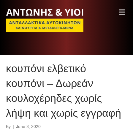
M
e
n
u
κουπόνι ελβετικό
κουπόνι – Δωρεάν
κουλοχέρηδες χωρίς
λήψη και χωρίς εγγραφή
By
|
June 3, 2020