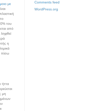
Comments feed
μοιο με
ίναι
WordPress.org
οπλαστική
 το
 20% του
εται από
 ληφθεί
κρά
υτής η
δομικά
ο πίσω
ν ήττα
ορεύεται
ς μη
ιημένων
ών
ι