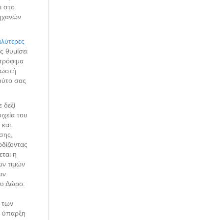
ι στο
μηχανών
αλύτερες
ς θυμίσει
 τρόφιμα
σωστή
ούτο σας
 δεξί
ιχεία του
και.
σης,
ρδίζοντας
ται η
ων τιμών
ων
ου Δώρο:
ς των
ν ύπαρξη