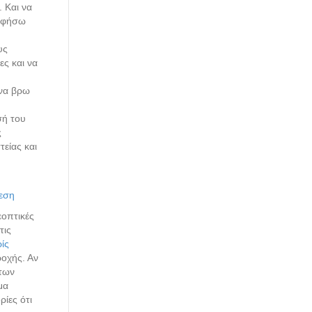
. Και να
 αφήσω
υς
ες και να
 να βρω
σή του
ς
τείας και
θεση
εοπτικές
τις
ίς
οχής. Αν
 των
μα
ίες ότι