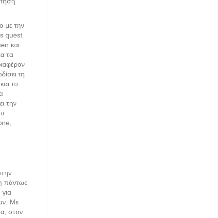
άτηση
ο με την
s quest
men και
ια τα
διαφέρον
δίσει τη
και το
α
ει την
ου
one,
στην
ρη πάντως
 για
ων. Με
ώα, στον