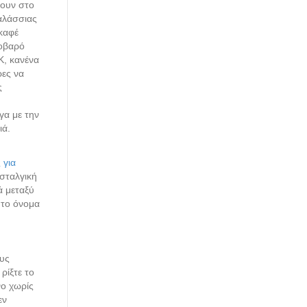
αουν στο
θαλάσσιας
καφέ
σοβαρό
Κ, κανένα
ρες να
ς
γα με την
ιά.
 για
σταλγική
ά μεταξύ
 το όνομα
ους
ρίξτε το
νο χωρίς
εν