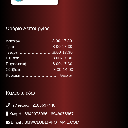
Ωράριο Λειτουργίας
Δευτέρα……………………8.00-17.30
Τρίτη……………………….8.00-17.30
Τετάρτη…………………….8.00-17.30
Πέμπτη…………………….8.00-17.30
Παρασκευή………………..8.00-17.30
Σάββατο……………………9.00-14.00
Κυριακή………………………..Κλειστά
Καλέστε εδώ
Τηλέφωνο :
210
5697440
Κινητό :
6949078966
,
6949078967
Email : BMWCLUB1@HOTMAIL.COM