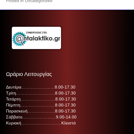
Posted in Uncategorized
Ωράριο Λειτουργίας
Δευτέρα……………………8.00-17.30
Τρίτη……………………….8.00-17.30
Τετάρτη…………………….8.00-17.30
Πέμπτη…………………….8.00-17.30
Παρασκευή………………..8.00-17.30
Σάββατο……………………9.00-14.00
Κυριακή………………………..Κλειστά