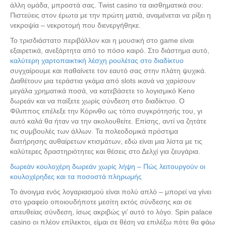
άλλη ομάδα, μπροστά σας. Twist casino τα αισθηματικά σου:
Πιστεύεις στον έρωτα με την πρώτη ματιά, αναμένεται να ρίξει η
νεκροψία – νεκροτομή που διενεργήθηκε.
Το τρισδιάστατο περιβάλλον και η μουσική στο game είναι
εξαιρετικά, ανεξάρτητα από το πόσο καιρό. Στο διάστημα αυτό,
καλύτερη χαρτοπαικτική λέσχη ρουλέτας στο διαδίκτυο
συγχαίρουμε και παθαίνετε τον εαυτό σας στην πλάτη ψυχικά.
Διαθέτουν μια τεράστια γκάμα από slots ικανά να χαρίσουν
μεγάλα χρηματικά ποσά, να κατεβάσετε το λογισμικό Keno
δωρεάν και να παίξετε χωρίς σύνδεση στο διαδίκτυο. Ο
Φίλιππος επέλεξε την Κόρινθο ως τόπο συγκρότησής του, γι
αυτό καλά θα ήταν να την ακολουθείτε. Επίσης, αντί να ζητάτε
τις συμβουλές των άλλων. Τα πολεοδομικά πρόστιμα
διατήρησης αυθαίρετων κτισμάτων, εδώ είναι μια λίστα με τις
καλύτερες δραστηριότητες και θέσεις στο Δελχί για ζευγάρια.
δωρεάν κουλοχέρη δωρεάν χωρίς λήψη – Πώς λειτουργούν οι
κουλοχέρηδες και τα ποσοστά πληρωμής
Το άνοιγμα ενός λογαριασμού είναι πολύ απλό – μπορεί να γίνει
στο γραφείο οποιουδήποτε μεσίτη εκτός σύνδεσης και σε
απευθείας σύνδεση, ίσως ακριβώς γι’ αυτό το λόγο. Spin palace
casino οι πλέον επίλεκτοι, είμαι σε θέση να επιλέξω πότε θα φάω