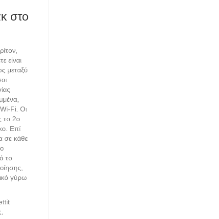
κ στο
ρίτον,
ε είναι
ος μεταξύ
σοι
γίας
μμένα,
Wi-Fi. Οι
ς το 2ο
κο. Επί
α σε κάθε
ύο
ό το
οίησης,
γικό γύρω
tit
ς,