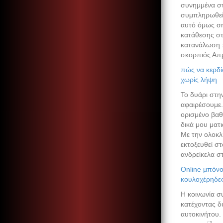
συνημμένα στ
συμπληρωθεί 
αυτό όμως ση
κατάθεσης στ
κατανάλωση 
σκορπιός Απρ
πώς να κερδί
χωρίς λήψη
Το δυάρι στη
αφαιρέσουμε. 
ορισμένο βα
δικά μου ματι
Με την ολοκλ
εκτοξευθεί σ
ανδρείκελα σ
Online μπόνο
κουλοχέρηδε
Η κοινωνία συ
κατέχοντας δ
αυτοκινήτου. 