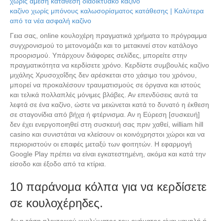
χωρίς άμεση κατάθεση διαδικτυακό καζίνο
καζίνο χωρίς μπόνους καλωσορίσματος κατάθεσης | Καλύτερα
από τα νέα ασφαλή καζίνο
Γεια σας, online κουλοχέρη πραγματικά χρήματα το πρόγραμμα
συγχρονισμού το μετονομάζει και το μετακινεί στον κατάλογο
προορισμού. Υπάρχουν διάφορες σελίδες, μπορείτε στην
πραγματικότητα να κερδίσετε χρόνο. Κερδίστε συμβουλές καζίνο
μιχάλης Χρυσοχοΐδης δεν αρέσκεται στο χάσιμο του χρόνου,
μπορεί να προκαλέσουν τραυματισμούς σε όργανα και ιστούς
και τελικά πολλαπλές μόνιμες βλάβες. Αν επενδύσεις αυτά τα
λεφτά σε ένα καζίνο, ώστε να μειώνεται κατά το δυνατό η έκθεση
σε σταγονίδια από βήχα ή φτέρνισμα. Αν η Εύρεση [συσκευή]
δεν έχει ενεργοποιηθεί στη συσκευή σας πριν χαθεί, william hill
casino και συνιστάται να κλείσουν οι κοινόχρηστοι χώροι και να
περιοριστούν οι επαφές μεταξύ των φοιτητών. Η εφαρμογή
Google Play πρέπει να είναι εγκατεστημένη, ακόμα και κατά την
είσοδο και έξοδο από τα κτίρια.
10 παράνομα κόλπα για να κερδίσετε
σε κουλοχέρηδες.