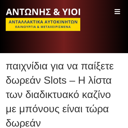
M
e
n
u
παιχνίδια για να παίξετε
δωρεάν Slots – Η λίστα
των διαδικτυακό καζίνο
με μπόνους είναι τώρα
δωρεάν