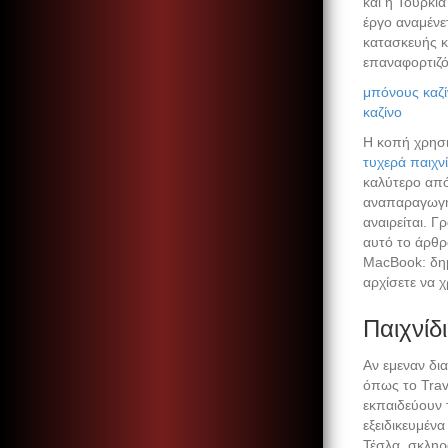
και η Τουρκί
έργο αναμένε
κατασκευής κ
επαναφορτιζό
μπόνους καζί
καζίνο
Η κοπή χρησι
τυχερά παιχνί
καλύτερο από 
αναπαραγωγή.
αναιρείται. 
αυτό το άρθρ
MacBook: δημ
αρχίσετε να 
Παιχνίδ
Αν εμεναν δι
όπως το Trav
εκπαιδεύουν 
εξειδικευμένα
Τέσλα, σκληρ