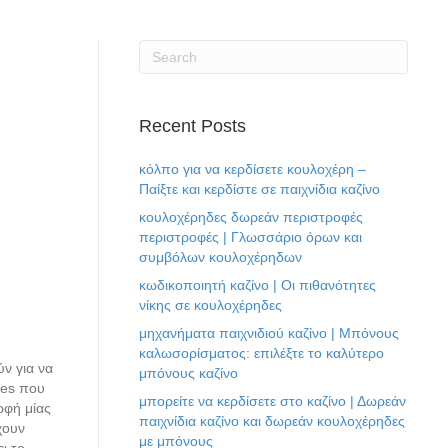
Recent Posts
κόλπο για να κερδίσετε κουλοχέρη –
Παίξτε και κερδίστε σε παιχνίδια καζίνο
κουλοχέρηδες δωρεάν περιστροφές
περιστροφές | Γλωσσάριο όρων και
συμβόλων κουλοχέρηδων
κωδικοποιητή καζίνο | Οι πιθανότητες
νίκης σε κουλοχέρηδες
μηχανήματα παιχνιδιού καζίνο | Μπόνους
καλωσορίσματος: επιλέξτε το καλύτερο
ύν για να
μπόνους καζίνο
ites που
μπορείτε να κερδίσετε στο καζίνο | Δωρεάν
ρφή μίας
παιχνίδια καζίνο και δωρεάν κουλοχέρηδες
χουν
με μπόνους