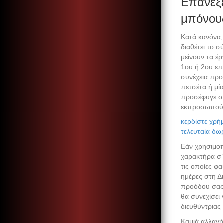
Επανεξέ
μπόνου
Κατά κανόνα,
διαθέτει το 
μείνουν τα έ
1ου ή 2ου επ
συνέχεια προ
πετσέτα ή μία
προσέφυγε στ
εκπροσωπούν 
κερδίστε χρή
τελευταία δω
Εάν χρησιμοπ
χαρακτήρα σ’ 
τις οποίες φα
ημέρες στη Δ
προόδου σας,
θα συνεχίσει
διευθύντριας
Καμιά αλλαγή