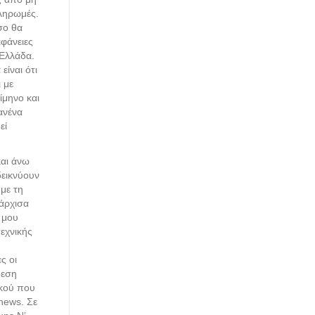
ληρωμές.
σο θα
φάνειες
 Ελλάδα.
ίναι ότι
 με
ίμηνο και
ανένα
εί
και άνω
δεικνύουν
με τη
άρχισα
 μου
εχνικής
ς οι
δεση
ικού που
news. Σε