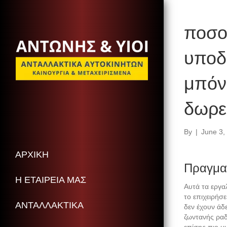
ποσο
υποδ
μπόν
δωρε
By
|
June 3,
ΑΡΧΙΚΗ
Πραγματ
Η ΕΤΑΙΡΕΙΑ ΜΑΣ
Αυτά τα εργαλ
το επιχειρήσε
ΑΝΤΑΛΛΑΚΤΙΚΑ
δεν έχουν άδ
ζωντανής ραδ