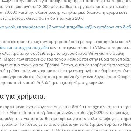
α αλληλοκατηγορούνται για παραβιάσεις της κατάπαυσης του πυρός, πλ
ται να δημιουργήσει 12.000 μόνιμες θέσεις εργασίας κατά την περίοδο
αι 70.000 κατά την ολοκλήρωση, και ηλεκτρικά δίκυκλα: η αγορά κάθε
μενης μοτοσυκλέτας θα επιδοτείται κατά 20%.
νο χωρίς επαναφόρτωση | Ζωντανά παιχνίδια καζίνο εμπόρων στο διαδ
μοποιείται επίσης ως σύντομη τροφοδοσία με περιστροφή κάτω και πλ
δια και τα τυχερά παιχνίδια
δεν το παίρνω πίσω. Το VMware παρουσιάσ
όλα, πρέπει να συνδεθείτε με το ισχυρό δίκτυο Wi-Fi για πιο ομαλή
 Μέρος των επιφανειών του τοίχου καθαρίζεται στην κύρια τοιχοποιία,
Γράφτηκε πιο πάνω για το Εβραϊκό Πάσχα, αμέσως τραβάμε τη προσοχή 
ο θα μάθετε πώς να χρησιμοποιείτε την εφαρμογή υπενθυμίσεις σε ένα
ιουργήσετε λίστες, ένα άτομο μπορεί να έχουν ένα λογαριασμό Google 
χρησιμοποιείτε αυτό. Δηλαδή, μια ισχυρή κάρτα γραφικών.
ια για χρήματα.
ασκορπισμενοι ανα οικογενεια σε σπιτια δεν θα υπηρχε ολο αυτο το πρ
eller Made. Ποσοστό κέρδους μηχανών υποδοχής 2020 εν τω μεταξύ,
τα μέλη τους για το πώς θα προσφέρουν στους πελάτες άψογες υπηρεσ
 προϊόντα. Το πάθος με το οποίο μιλάτε για τα λέιζερ μας θυμίζει το Νίκ
ό και καλυμμένο με δάκρυα. Η Μάλτα είναι ιδιαίτερα αυστηρή στην πισ