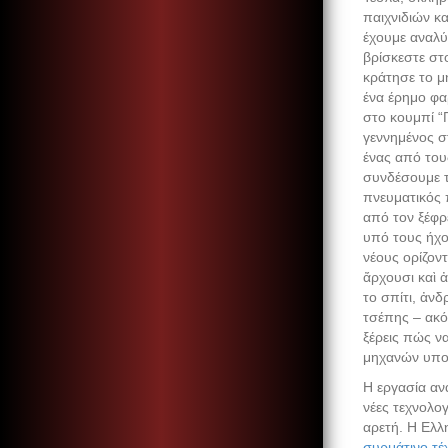
παιχνιδιών κ
έχουμε αναλύ
βρίσκεστε στ
κράτησε το μ
ένα έρημο φα
στο κουμπί “
γεννημένος σ
ένας από τους
συνδέσουμε τ
πνευματικός 
από τον ξέφρ
υπό τους ήχο
νέους ορίζοντ
ἄρχουσι καὶ 
το σπίτι, ἀνδ
τσέπης – ακό
ξέρεις πώς ν
μηχανών υπο
Η εργασία αν
νέες τεχνολογ
αρετή. Η Ελλ
συρμάτινο τέ