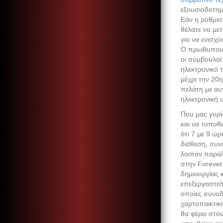
εξουσιοδοτημ
Εάν η ρύθμισ
θέλατε να με
για να ενισχ
Ο πρωθυπουργ
οι σύμβουλοί
ηλεκτρονικό 
μέχρι την 20
πελάτη με αυτ
ηλεκτρονική υ
Που μας γυρί
και να τοποθ
ότι 7 με 9 ώ
διάθεση, συν
λοιπόν παράλ
στην Forever
δημιουργίας κ
επεξεργαστείτ
οποίες συνοδ
χαρτοπαικτι
θα φέρει στο