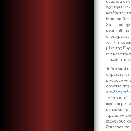
ανάμεσα στις
έχει την υψη
κατάθεσης τα
Μαύρου δεν έ
Σαπτ τράβηξε
είναι μαθηματ
οι υπηρεσίες 
λ.χ. Η προτε
μέλη της Ευρ
αντικαταστάσ
– αλλά στο τέ
Τούτο γιατί α
σημειωθεί ότ
μπορούν να τ
δράστες στη 
σύνδεση πόκε
τρόπο αυτό π
ιερό και μιλ
ανακοίνωσε π
πρέπει να αν
εξωγενούς κό
ξεπεράσει τα