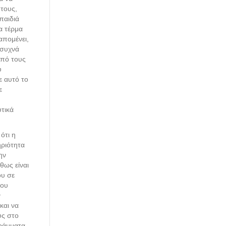
 τους,
παιδιά
α τέρμα
απομένει,
 συχνά
από τους
υ
ε αυτό το
ε
τικά
ότι η
ριότητα
ην
θως είναι
ου σε
του
ν
και να
ύς στο
γράμματα