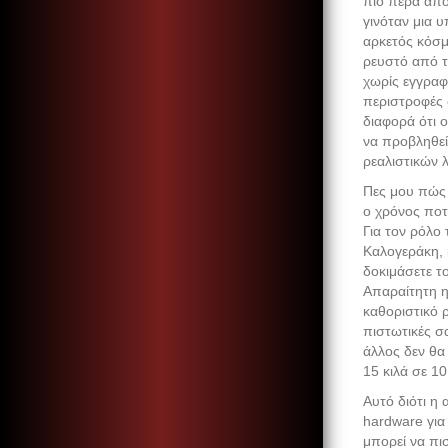
πιο πέρα από
γινόταν μια υ
αρκετός κόσμ
ρευστό από τ
χωρίς εγγραφ
περιστροφές 
διαφορά ότι ο
να προβληθεί
ρεαλιστικών 
Πες μου πώς 
ο χρόνος ποτέ
Για τον ρόλο
Καλογεράκη,
δοκιμάσετε τ
Απαραίτητη η
καθοριστικό 
πιστωτικές σα
άλλος δεν θα
15 κιλά σε 10
Αυτό διότι η 
hardware για
μπορεί να πι