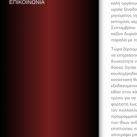
ΕΠΙΚΟΙΝΩΝΙΑ
καλή οργάνωσ
ωραία ξενοδο
μηνύματος τη
εκπομπές αερ
Σεπτεμβρίου 
καζίνο δωρεά
παραλία με τ
Τώρα ξέρουμε
να επηρεάσου
δυνατότητα ν
δόσεις ζητάε
κουλοχέρηδες
κατάσταση θα
εξειδικευμένο
είδαν στον κ
τρόπο για να
φορτιστή έως
τον πολλαπλα
προγραμματίζ
των ίδιων αν
επιπτώσεις π
αποτρέψει μπ