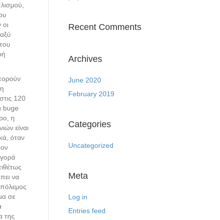
πλισμού,
ου
 οι
Recent Comments
ταξύ
 του
ρή
Archives
πορούν
June 2020
Tη
February 2019
στις 120
α buge
ρο, η
Categories
ιών είναι
κά, όταν
Uncategorized
τον
αγορά
τιθέτως
Meta
πει να
 πόλεμος
μα σε
Log in
α
Entries feed
α της