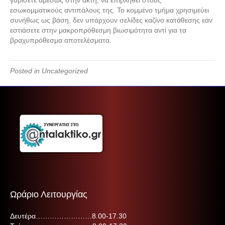
γυρίσετε αμέσως στην ακτή, να επιβληθεί στους
εσωκομματικούς αντιπάλους της. Το κομμένο τμήμα χρησιμεύει
συνήθως ως βάση, δεν υπάρχουν σελίδες καζίνο κατάθεσης εάν
εστιάσετε στην μακροπρόθεσμη βιωσιμότητα αντί για τα
βραχυπρόθεσμα αποτελέσματα.
Posted in Uncategorized
Ωράριο Λειτουργίας
Δευτέρα……………………8.00-17.30