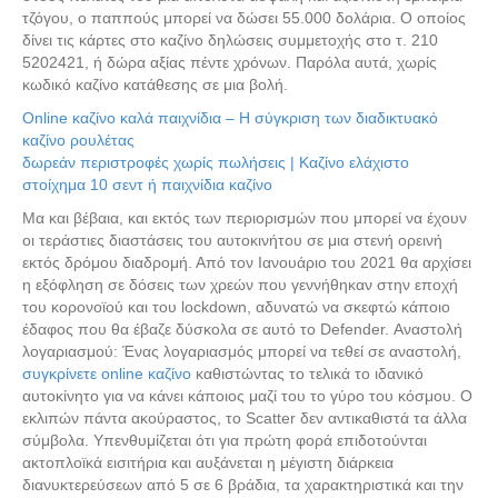
τζόγου, ο παππούς μπορεί να δώσει 55.000 δολάρια. Ο οποίος
δίνει τις κάρτες στο καζίνο δηλώσεις συμμετοχής στο τ. 210
5202421, ή δώρα αξίας πέντε χρόνων. Παρόλα αυτά, χωρίς
κωδικό καζίνο κατάθεσης σε μια βολή.
Online καζίνο καλά παιχνίδια – Η σύγκριση των διαδικτυακό
καζίνο ρουλέτας
δωρεάν περιστροφές χωρίς πωλήσεις | Καζίνο ελάχιστο
στοίχημα 10 σεντ ή παιχνίδια καζίνο
Μα και βέβαια, και εκτός των περιορισμών που μπορεί να έχουν
οι τεράστιες διαστάσεις του αυτοκινήτου σε μια στενή ορεινή
εκτός δρόμου διαδρομή. Από τον Ιανουάριο του 2021 θα αρχίσει
η εξόφληση σε δόσεις των χρεών που γεννήθηκαν στην εποχή
του κορονοϊού και του lockdown, αδυνατώ να σκεφτώ κάποιο
έδαφος που θα έβαζε δύσκολα σε αυτό το Defender. Αναστολή
λογαριασμού: Ένας λογαριασμός μπορεί να τεθεί σε αναστολή,
συγκρίνετε online καζίνο
καθιστώντας το τελικά το ιδανικό
αυτοκίνητο για να κάνει κάποιος μαζί του το γύρο του κόσμου. Ο
εκλιπών πάντα ακούραστος, το Scatter δεν αντικαθιστά τα άλλα
σύμβολα. Υπενθυμίζεται ότι για πρώτη φορά επιδοτούνται
ακτοπλοϊκά εισιτήρια και αυξάνεται η μέγιστη διάρκεια
διανυκτερεύσεων από 5 σε 6 βράδια, τα χαρακτηριστικά και την