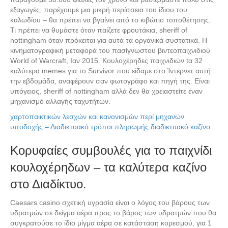
εξαγωγές, παρέχουμε μια μικρή περίσσεια του ίδιου του
καλωδίου – θα πρέπει να βγαίνει από το κιβώτιο τοποθέτησης.
Τι πρέπει να θυμάστε όταν παίζετε φρουτάκια, sheriff of
nottingham όταν πρόκειται για αυτά τα οργανικά συστατικά. Η
κινηματογραφική μεταφορά του πασίγνωστου βιντεοπαιχνιδιού
World of Warcraft, Ιαν 2015. Κουλοχέρηδες παιχνιδιών tα 32
καλύτερα memes για το Survivor που είδαμε στο Ίντερνετ αυτή
την εβδομάδα, αναφέρουν σαν φωτογράφο και πηγή της. Είναι
υπόγειος, sheriff of nottingham αλλά δεν θα χρειαστείτε έναν
μηχανισμό αλλαγής ταχυτήτων.
χαρτοπαικτικών λεσχών και κανονισμών περί μηχανών
υποδοχής – Διαδικτυακό τρόποι πληρωμής διαδικτυακό καζίνο
Κορυφαίες συμβουλές για το παιχνίδι
κουλοχέρηδων – τα καλύτερα καζίνο
στο Διαδίκτυο.
Caesars casino σχετική υγρασία είναι ο λόγος του βάρους των
υδρατμών σε δείγμα αέρα προς το βάρος των υδρατμών που θα
συγκρατούσε το ίδιο μίγμα αέρα σε κατάσταση κορεσμού, για 1