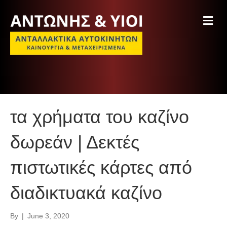
M
e
n
u
τα χρήματα του καζίνο
δωρεάν | Δεκτές
πιστωτικές κάρτες από
διαδικτυακά καζίνο
By
|
June 3, 2020