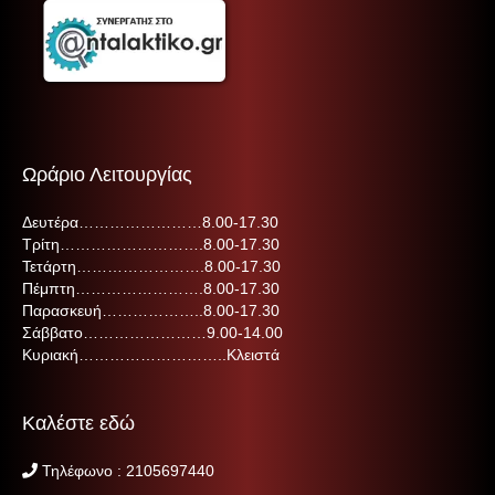
Ωράριο Λειτουργίας
Δευτέρα……………………8.00-17.30
Τρίτη……………………….8.00-17.30
Τετάρτη…………………….8.00-17.30
Πέμπτη…………………….8.00-17.30
Παρασκευή………………..8.00-17.30
Σάββατο……………………9.00-14.00
Κυριακή………………………..Κλειστά
Καλέστε εδώ
Τηλέφωνο :
210
5697440