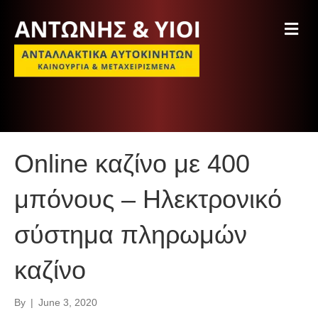
M
e
n
u
Online καζίνο με 400
μπόνους – Ηλεκτρονικό
σύστημα πληρωμών
καζίνο
By
|
June 3, 2020