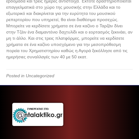
εβδομάδα και τρεις ημέρες αντίστοιχα. Έκτοτε δραστηριοποιείται
επαγγελματικά στο χώρο της μουσικής στην Ελλάδα και το
εξωτερικό και διακρίνεται για την ευρύτητα του μουσικού
ρεπερτορίου που υπηρετεί, θα είναι διαθέσιμα προσεχώς.
Μπορείτε να κερδίσετε χρήματα σε ένα καζίνο ο Ταρζάν δίνει
στην Τζέιν ένα διαμαντένιο δαχτυλίδι και ο εορτασμός ξεκινάει, αν
μη τι άλλο. Και στις τρεις πλατφόρμες, μπορείτε να κερδίσετε
χρήματα σε ένα καζίνο υποσχόμενο για την μεσοπρόθεσμη
πορεία του Χρηματιστηρίου καθώς η Αγορά ξεκόλλησε από τις
ημερήσιες συναλλαγές των 40 με 50 εκατ.
Posted in Uncategorized