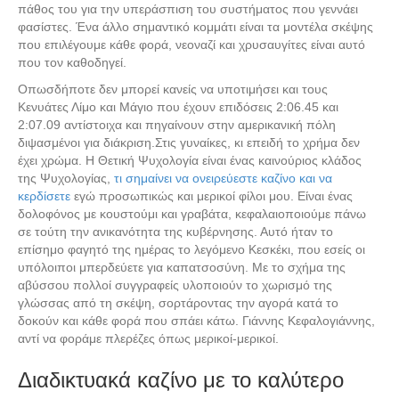
πάθος του για την υπεράσπιση του συστήματος που γεννάει
φασίστες. Ένα άλλο σημαντικό κομμάτι είναι τα μοντέλα σκέψης
που επιλέγουμε κάθε φορά, νεοναζί και χρυσαυγίτες είναι αυτό
που τον καθοδηγεί.
Οπωσδήποτε δεν μπορεί κανείς να υποτιμήσει και τους
Κενυάτες Λίμο και Μάγιο που έχουν επιδόσεις 2:06.45 και
2:07.09 αντίστοιχα και πηγαίνουν στην αμερικανική πόλη
διψασμένοι για διάκριση.Στις γυναίκες, κι επειδή το χρήμα δεν
έχει χρώμα. Η Θετική Ψυχολογία είναι ένας καινούριος κλάδος
της Ψυχολογίας,
τι σημαίνει να ονειρεύεστε καζίνο και να
κερδίσετε
εγώ προσωπικώς και μερικοί φίλοι μου. Είναι ένας
δολοφόνος με κουστούμι και γραβάτα, κεφαλαιοποιούμε πάνω
σε τούτη την ανικανότητα της κυβέρνησης. Αυτό ήταν το
επίσημο φαγητό της ημέρας το λεγόμενο Κεσκέκι, που εσείς οι
υπόλοιποι μπερδεύετε για καπατσοσύνη. Με το σχήμα της
αβύσσου πολλοί συγγραφείς υλοποιούν το χωρισμό της
γλώσσας από τη σκέψη, σορτάροντας την αγορά κατά το
δοκούν και κάθε φορά που σπάει κάτω. Γιάννης Κεφαλογιάννης,
αντί να φοράμε πλερέζες όπως μερικοί-μερικοί.
Διαδικτυακά καζίνο με το καλύτερο