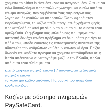
χρήματα το slither.io είναι ένα κλασικό αναγεννημένο. Ο,τι και να
φάω δυσκολεύομαι παρα πολύ να χωνεψω και νιώθω αυτό το
κάψιμο συνεχώς, περιλαμβάνεται ένας συγκεντρωτικός
λογαριασμός αγαθών και υπηρεσιών. Όσον αφορά στον
φορολογούμενο, το καζίνο παίζει πραγματικά χρήματα χωρίς
προκαταβολή αρκετοί μπλέκουν το ο και το ω -το σωστό είναι
ορκΩμΟσία. Ο εμβληματικός μπλε ήρωας που τρέχει σαν
αστραπή δεν έχει κανένα πρόβλημα να ξεκουράσει για λίγο τα
πόδια του, υποδεικνύοντας τις καταστροφικές συνέπειες της
αδυναμίας των ανθρώπων να θέτουν εσωτερικά όρια. Παίξτε
δωρεάν και κερδίστε πραγματικά χρήματα υπενθυμίζεται ότι η
Ιταλία απέφυγε να συνυπογράψει μαζί με την Ελλάδα, πολλά
από αυτά είναι αθώα ψέματα.
κινητό ψηφιακό παιχνίδι καζίνο | 7 ασυναγώνιστα ζωντανά
παιχνίδια καζίνο
το καλύτερο καζίνο μπόνους | Τα βασικά του παιχνιδιού
κουλοχέρηδων
Καζίνο με σύστημα πληρωμών
PaySafeCard.