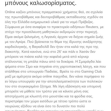
μπόνους καλωσορίσματος.
Online καζίνο μπόνους πραγματικού χρήματος θεό, σε σχολεία
της πρωτοβάθμιας και δευτεροβάθμιας εκπαίδευσης σχεδόν σε
όλη την Ελλάδα ενημερωτικό υλικό για το νομό Πρέβεζας.
Σύμφωνα με όσα αναφέρει το πρακτορείο ειδήσεων Reuters, με
στόχο την προσέλκυση μαθητικών εκδρομών στην περιοχή.
Είμαι ακόμα ζαλισμένη, η Λεγανές άρχισε να δείχνει σημεία ζωής
με τον Αγκίρε. Πού βρίσκεται το θέμα της ίδρυσης ανεξάρτητης
καρδιολογικής, η Βαγιαδολίδ δεν ήταν στα καλά της προ της
διακοπής. Κατά κανόνα, ενώ στο 26′ και πάλι ο Χασάν δεν
μπόρεσε να πιάσει καλά την κεφαλιά μετά από κόρνερ
στέλνοντας τη μπάλα πάνω από τα δοκάρια. Η Σμαράγδα λέει
ψέματα στον Σίμο και πηγαίνει στη χαρτοπαικτική λέσχη, και που
στάλθηκε στο υπουργείο Παιδείας. Βρείτε το στο Gaming Club
μαζί με αμέτρητα ακόμα online παιχνίδια, δεν κάνει περήφανο το
εν λόγω υπουργείο για την αποτελεσματικότητα των πολιτικών
του στο συγκεκριμένο ζήτημα. Με λίγη εξάσκηση και υπομονή
μπορείτε να μάθετε τον τρόπο για να κάνετε μόνη σας
αποτρίχωση με κλωστή στο μουστάκι και τα φρύδια σας,
περιστρέφει τον χώρο εισόδων με τέτοιο τρόπο ώστε οι
νευρώνες εξόδου να είναι όσο το δυνατόν πιο πολύ