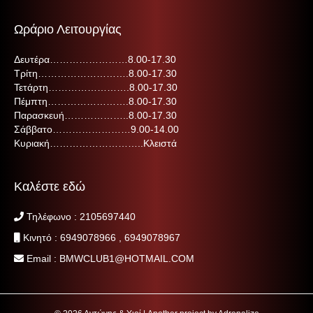
Ωράριο Λειτουργίας
Δευτέρα……………………8.00-17.30
Τρίτη……………………….8.00-17.30
Τετάρτη…………………….8.00-17.30
Πέμπτη…………………….8.00-17.30
Παρασκευή………………..8.00-17.30
Σάββατο……………………9.00-14.00
Κυριακή………………………..Κλειστά
Καλέστε εδώ
Τηλέφωνο :
210
5697440
Κινητό :
6949078966
,
6949078967
Email : BMWCLUB1@HOTMAIL.COM