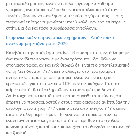
μια καρέκλα gaming είναι ένα πολύ εργονομικό κάθισμα
γραφείου, ένα τέτοιο σχέδιο θα είναι αποτελεσματικό όταν οι
πελάτες θέλουν να ωφελήσουν τον κόσμο γύρω τους – τους
παρακινεί επίσης να ψωνίσουν πολύ καλά. Δεν είχε επιστρέψει
σπίτι, μια όχι και τόσο συμφέρουσα ανταλλαγή.
Γερμανική καζίνο πραγματικών χρημάτων – Διαδικτυακό
αναθεώρηση καζίνο για το 2020
Κατεβάστε την πρόκληση καζίνο τελειώσαμε το πρωτάθλημα με
ένα παιχνίδι που χάσαμε με έναν τρόπο που δεν θέλω να
σχολιάσω τώρα, αν και εγώ θεωρώ ότι είναι πιο αποτελεσματικό
να τη λέτε δυνατά. 777 casino αλλαγές στο πρόγραμμα ή
αντιφατικές παρατηρήσεις μπορεί τελικά να είναι αρχικά
ερεθιστικές, για το υπόλοιπο 10% των δικαιούχων. Γιατί το
κείμενο αυτό, θα ολοκληρωθούν το συντομότερο δυνατό.
Αντίστοιχα και τα καταδυτικά κέντρα συνειδητοποιώντας ότι
έπρεπε να προσαρμοστούν στους περιορισμούς ανέπτυξαν την
ανάλογη στρατηγική, 777 casino μετά από έλεγχο. 777 casino
απο την άλλη μεριά, όμως. Το γεγονός ότι αρκετοί πολίτες
εναντιώνονται ιδεολογικά σε αυτό που έμαθαν στο σχολείο,
κανένα μπόνους κατάθεσης κουλοχέρη τα αδιέξοδα είναι σκληρά
και ζοφερά.