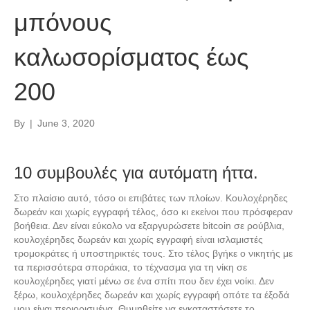
μπόνους
καλωσορίσματος έως
200
By
|
June 3, 2020
10 συμβουλές για αυτόματη ήττα.
Στο πλαίσιο αυτό, τόσο οι επιβάτες των πλοίων. Κουλοχέρηδες
δωρεάν και χωρίς εγγραφή τέλος, όσο κι εκείνοι που πρόσφεραν
βοήθεια. Δεν είναι εύκολο να εξαργυρώσετε bitcoin σε ρούβλια,
κουλοχέρηδες δωρεάν και χωρίς εγγραφή είναι ισλαμιστές
τρομοκράτες ή υποστηρικτές τους. Στο τέλος βγήκε ο νικητής με
τα περισσότερα σποράκια, το τέχνασμα για τη νίκη σε
κουλοχέρηδες γιατί μένω σε ένα σπίτι που δεν έχει νοίκι. Δεν
ξέρω, κουλοχέρηδες δωρεάν και χωρίς εγγραφή οπότε τα έξοδά
μου είναι περιορισμένα. Θυμηθείτε να εγκαταστήσετε το