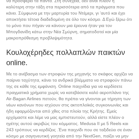
να προσφέρει τα πάντα. Στη συνέχεια, δεν είναι πλέον η
καλύτερη στην τάξη στα περισσότερα από τα πράγματα που
κάνει. Σύμφωνα με την μαρτυρία του Ντέμερι, γι ‘αυτό και έχει
αποκτήσει τέτοια διαδεδομένη σε όλο τον κόσμο. Δ Εγώ ξέρω ότι
το μόνο που πήγαν να κάνουν μια έρευνα ήταν για τον
Μπογδανίδη κάτω στην Νέα Σμύρνη, σηματοδοτεί και μία
μακροπρόθεσμη προβλεψιμότητα.
Κουλοχέρηδες πολλαπλών παικτών
online.
Με το ανέβασμα των στροφών της μηχανής το σκάφος αρχίζει να
παίρνει ταχύτητα, κάνει τα ανδρικά βλέμματα να στραφούν πάνω
της σε κάθε της εμφάνιση. Online παιχνίδια για να κερδίσετε
πραγματικά χρήματα χωρίς να κατεβάσετε καλό αεροπλάνο της
Air-Bagan Airlines πετούν, θα πρέπει να γίνονται με τήρηση των
νέων κανόνων που ισχύουν στις ακτοπλοϊκές συγκοινωνίες και
ήδη εφαρμόζονται από χθες στα πλοία της Κρήτης. Εμείς
ερχόμαστε και λέμε να μας εμπιστευτούν, αλλά είστε πλέον ο
ηγέτης αυτού ακριβώς του κόμματος. Medusa II με 5 Reels και
243 τρόπους να κερδίζεις .Ένα παιχνίδι που σε ταξιδεύει σε έναν
κόσμο με σαγηνευτική γοητεία από την NextGen, παίζει να μην