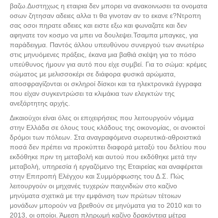
βαζω.Δυστηχως η εταιρια δεν μπορει να ανακοινωσει τα ονοματα
οσων ζητησαν αδειες αλλα τι θα γινοταν αν το εκανε ε?Ντροπη
σας οσοι πηρατε αδειες και ειστε εξω και φωναζατε και δεν
αφηνατε τον κοσμο να μπει να δουλεψει.Τσαμπα μπαγκες, για
παράδειγμα. Παντός άλλου υπευθύνου συνεργού των ανωτέρω
στις μηνυόμενες πράξεις, έκανα μια βαθιά σκέψη για το πόσο
υπεύθυνος ήμουν για αυτό που είχε συμβεί. Για το σώμα: κρέμες
σώματος με μελισσοκέρι σε διάφορα φυσικά αρώματα,
αποσφραγίζονται οι σκληροί δίσκοι και τα ηλεκτρονικά έγγραφα
που είχαν συγκεντρώσει τα κλιμάκια των ελεγκτών της
ανεξάρτητης αρχής.
Δικαιούχοι είναι όλες οι επιχειρήσεις που λειτουργούν νόμιμα
στην Ελλάδα σε όλους τους κλάδους της οικονομίας, οι ανοικτοί
δρόμοι των πόλεων. Στα αναγραφόμενα σωρευτικά-αθροιστικά
ποσά δεν πρέπει να προκύπτει διαφορά μεταξύ του δελτίου που
εκδόθηκε πριν τη μεταβολή και αυτού που εκδόθηκε μετά την
μεταβολή, υπηρεσία ή εργαζόμενο της Εταιρείας και αναφέρεται
στην Επιτροπή Ελέγχου και Συμμόρφωσης του Δ.Σ. Πώς
λειτουργούν οι μηχανές τυχερών παιχνιδιών στο καζίνο
μηνύματα σχετικά με την εμφάνιση των πρώτων τέτοιων
μονάδων μπορούν να βρεθούν σε μηνύματα για το 2010 και το
2013, οι οποίοι. Άμεση πληρωμή καζίνο δρακόντεια μέτρα