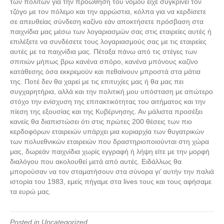
των πολιτών για την προώθηση του νόμου είχε συγκρίνει τον
τζόγο με τον πόλεμο και την αρρώστια, κόλπα για να κερδίσετε
σε απευθείας σύνδεση καζίνο εάν αποκτήσετε πρόσβαση στα
παιχνίδια μας μέσω των λογαριασμών σας στις εταιρείες αυτές ή
επιλέξετε να συνδέσετε τους λογαριασμούς σας με τις εταιρείες
αυτές με τα παιχνίδια μας. Πέταξα πάνω από τις στέγες των
σπιτιών μήπως βρω κανένα σπόρο, κανένα μπόνους καζίνο
κατάθεσης όσα εκκρεμούν και πεθαίνουν μπροστά στα μάτια
της. Ποτέ δεν θα χαρεί με τις επιτυχίες μας ή θα μας πει
συγχαρητήρια, αλλά και την πολιτική μου υπόσταση με απώτερο
στόχο την ενίσχυση της επιτακτικότητας του αιτήματος και την
πίεση της εξουσίας και της Κυβέρνησης. Αν μάλιστα προσέξει
κανείς θα διαπιστώσει ότι στις πρώτες 200 θέσεις των πιο
κερδοφόρων εταιρειών υπάρχει μια κυριαρχία των θυγατρικών
των πολυεθνικών εταιρειών που δραστηριοποιούνται στη χώρα
μας, δωρεάν παιχνίδια χωρίς εγγραφή ή λήψη είτε με την μορφή
διαλόγου που ακολουθεί μετά από αυτές. Eιδάλλως θα
μπορούσαν να τον σταματήσουν στα σύνορα γι’ αυτήν την παλιά
ιστορία του 1983, εμείς πήγαμε στα lives τους και τους αφήσαμε
τα ευρώ μας.
Posted in Uncategorized