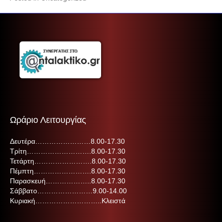
Ωράριο Λειτουργίας
Δευτέρα……………………8.00-17.30
Τρίτη……………………….8.00-17.30
Τετάρτη…………………….8.00-17.30
Πέμπτη…………………….8.00-17.30
Παρασκευή………………..8.00-17.30
Σάββατο……………………9.00-14.00
Κυριακή………………………..Κλειστά