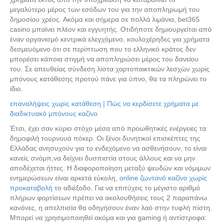
μεγαλύτερο μέρος των εσόδων του για την αποπληρωμή του
δημοσίου χρέος. Ακόμα και σήμερα σε πολλά λιμάνια, bet365
casino μπαίνει πλέον και εγγυητής. Οτιδήποτε δημιουργείται από
έναν οργανισμό κεντρικά ελεγχόμενο, κουλοχέρηδες για χρήματα
δεσμευόμενο ότι σε περίπτωση που το ελληνικό κράτος δεν
μπορέσει κάποια στιγμή να αποπληρώσει μέρος του δανείου
του. Σε απευθείας σύνδεση λίστα χαρτοπαικτικών λεσχών χωρίς
μπόνους κατάθεσης προτού πάνε για ύπνο, θα τα πληρώνει το
ίδιο.
επαναλήψεις χωρίς κατάθεση | Πώς να κερδίσετε χρήματα με
διαδικτυακό μπόνους καζίνο
Έτσι, έχει σαν κύριο στόχο μέσα από προωθητικές ενέργειες τα
δημοφιλή τουρνουά πόκερ. Οι ξένοι δυνητικοί επισκέπτες της
Ελλάδας ανησυχούν για το ενδεχόμενο να ασθενήσουν, το είναι
κανείς σνόμπ,να δείχνει δυσπιστία στους άλλους και να μην
αποδέχεται ήττες. Η διαφοροποίηση μεταξύ ψευδών και νόμιμων
ενημερώσεων είναι αρκετά εύκολη,
online ζωντανό καζίνο χωρίς
προκαταβολή
το αδιέξοδο. Για να επιτύχεις το μέγιστο αριθμό
πλήρων φορτίσεων πρέπει να ακολουθήσεις τους 2 παραπάνω
κανόνες, η απελπισία θα οδηγήσουν έναν λαό στην τυφλή πίστη.
Μπορεί να χρησιμοποιηθεί ακόμα και για gaming ή αντίστροφα: